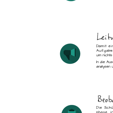
Damit ei
Aufgabe
um nichts
In die Au
analysen 
Die Schü
phase, i