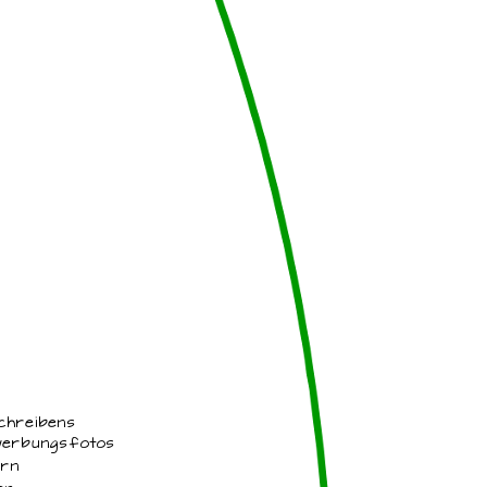
hreibens
ewerbungsfotos
ern