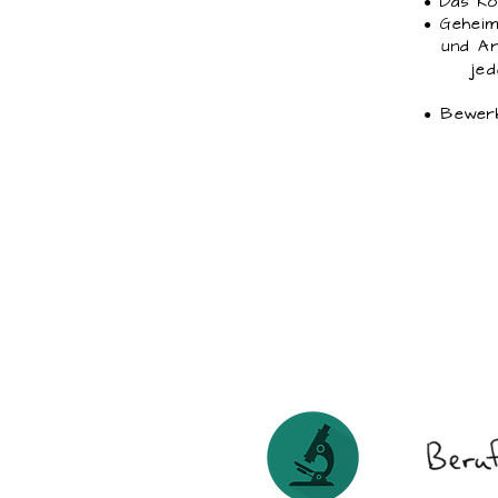
● Das
●
Geheim
und Ar
jedes 
● Bewerb