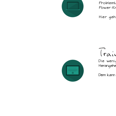
Probleml
Power-Kn
Hier geh
Die weni
Herangehe
Dem kann