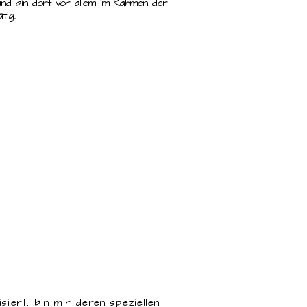
und bin dort vor allem im Rahmen der
tig.
siert, bin mir deren speziellen