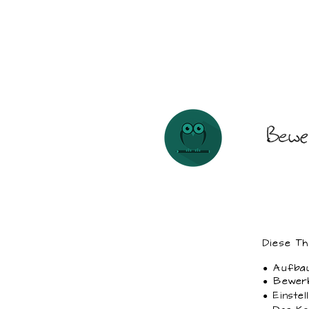
Diese Th
● Auf
● Bewe
● Einst