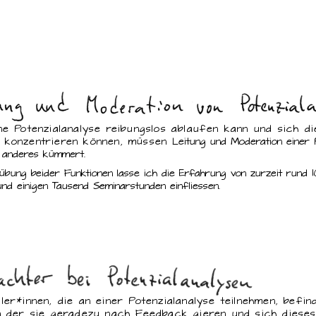
ne Potenzialanalyse reibungslos ablaufen kann und sich d
 konzentrieren können, müssen
Leitung und Moderation einer P
 anderes kümmert.
sübung beider Funktionen lasse ich die Erfahrung von zurzeit rund 
und einigen Tausend Seminarstunden einfliessen.
ler*innen, die an einer Potenzialanalyse teilnehmen, befin
n der sie geradezu nach Feedback gieren und sich diese